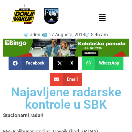
admin
17 Augusta, 2018
5:46 am
Facebook
X
WhatsApp
Email
Najavljene radarske
kontrole u SBK
Stacionarni radari
M-5 Kalibunar, općina Travnik (kod BP INA)