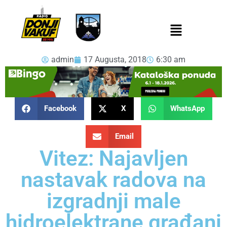
admin
17 Augusta, 2018
6:30 am
Facebook
X
WhatsApp
Email
Vitez: Najavljen
nastavak radova na
izgradnji male
hidroelektrane,građani