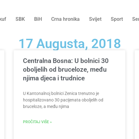
kuf
SBK
BiH
Crna hronika
Svijet
Sport
Se
17 Augusta, 2018
Centralna Bosna: U bolnici 30
oboljelih od bruceloze, među
njima djeca i trudnice
U Kantonalnoj bolnici Zenica trenutno je
hospitalizovano 30 pacijenata oboljelih od
bruceloze, a među njima
PROČITAJ VIŠE »