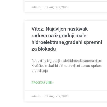
admin
17 Augusta, 2018
Vitez: Najavljen nastavak
radova na izgradnji male
hidroelektrane,građani spremni
za blokadu
Radovi na izgradnji male hidroelektrane na rijeci
Kruščica trebali bi biti nastavljeni danas, uprkos
protivljenju
PROČITAJ VIŠE »
admin
17 Augusta, 2018