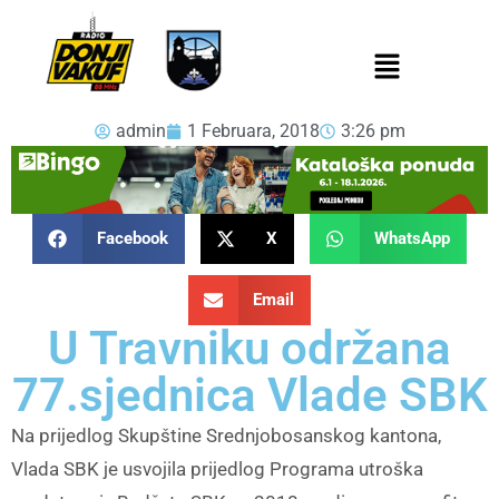
admin
1 Februara, 2018
3:26 pm
Facebook
X
WhatsApp
Email
U Travniku održana
77.sjednica Vlade SBK
Na prijedlog Skupštine Srednjobosanskog kantona,
Vlada SBK je usvojila prijedlog Programa utroška