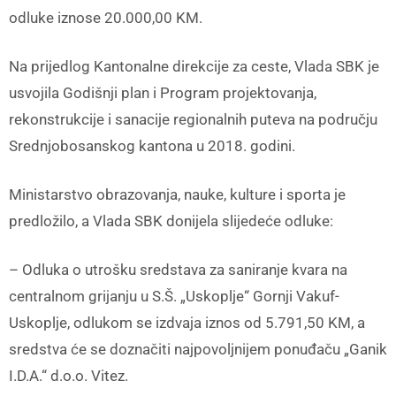
odluke iznose 20.000,00 KM.
Na prijedlog Kantonalne direkcije za ceste, Vlada SBK je
usvojila Godišnji plan i Program projektovanja,
rekonstrukcije i sanacije regionalnih puteva na području
Srednjobosanskog kantona u 2018. godini.
Ministarstvo obrazovanja, nauke, kulture i sporta je
predložilo, a Vlada SBK donijela slijedeće odluke:
– Odluka o utrošku sredstava za saniranje kvara na
centralnom grijanju u S.Š. „Uskoplje“ Gornji Vakuf-
Uskoplje, odlukom se izdvaja iznos od 5.791,50 KM, a
sredstva će se doznačiti najpovoljnijem ponuđaču „Ganik
I.D.A.“ d.o.o. Vitez.