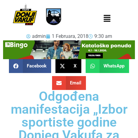
admin
1 Februara, 2018
9:30 am
Facebook
X
WhatsApp
Email
Odgođena
manifestacija „Izbor
sportiste godine
Donjeg Vakufa za