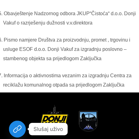
5.
Obavještenje Nadzornog odbora JKUP“Čistoća“ d.o.o. Donji
Vakuf o razrješenju dužnosti v.v.direktora
6.
Pismo namjere Društva za proizvodnju, promet , trgovinu i
usluge ESOF d.o.o. Donji Vakuf za izgradnju poslovno –
stambenog objekta sa prijedlogom Zaključka
7.
Informacija o aktivnostima vezanim za izgradnju Centra za
reciklažu komunalnog otpada sa prijedlogom Zaključka
Slušaj uživo