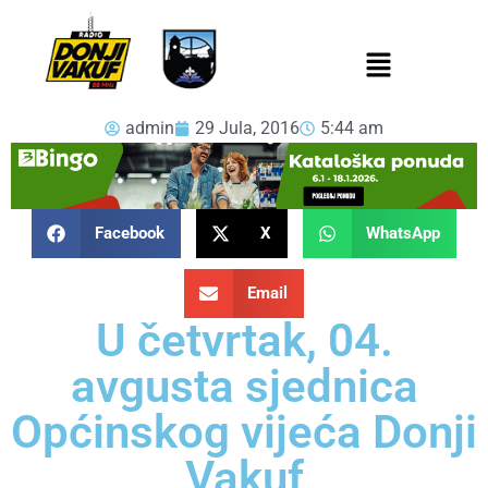
admin
29 Jula, 2016
5:44 am
Facebook
X
WhatsApp
Email
U četvrtak, 04.
avgusta sjednica
Općinskog vijeća Donji
Vakuf