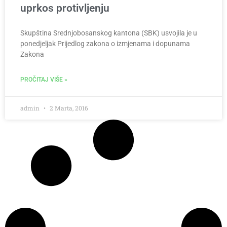
uprkos protivljenju
Skupština Srednjobosanskog kantona (SBK) usvojila je u
ponedjeljak Prijedlog zakona o izmjenama i dopunama
Zakona
PROČITAJ VIŠE »
admin
2 Marta, 2016