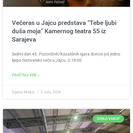
Večeras u Jajcu predstava “Tebe ljubi
duša moja” Kamernog teatra 55 iz
Sarajeva
Sedmi dan 45. Pozorišnih/Kazališnih igara donosi još jedno
lijepo festivalsko veče u Jajcu. U 18:00
PROČITAJ VIŠE »
Dijana Makic
2 Jula, 2026
DONJI VAKUF