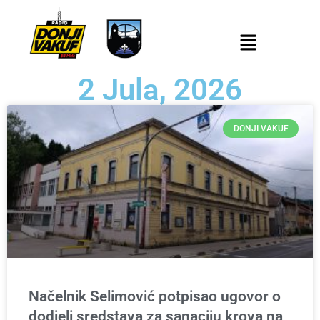
2 Jula, 2026
DONJI VAKUF
Načelnik Selimović potpisao ugovor o
dodjeli sredstava za sanaciju krova na