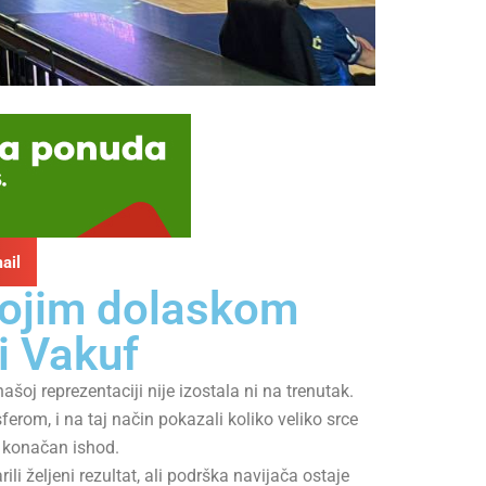
ail
vojim dolaskom
i Vakuf
ašoj reprezentaciji nije izostala ni na trenutak.
om, i na taj način pokazali koliko veliko srce
a konačan ishod.
i željeni rezultat, ali podrška navijača ostaje