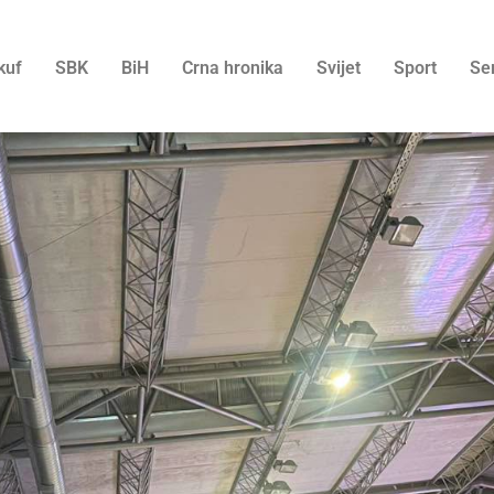
kuf
SBK
BiH
Crna hronika
Svijet
Sport
Se