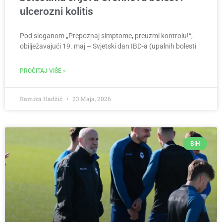
ulcerozni kolitis
Pod sloganom „Prepoznaj simptome, preuzmi kontrolu!“,
obilježavajući 19. maj – Svjetski dan IBD-a (upalnih bolesti
PROČITAJ VIŠE »
Ramiza Hadžić
23 Maja, 2026
BIH