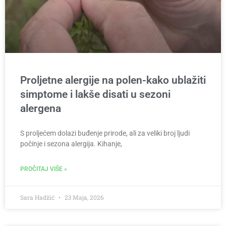
Proljetne alergije na polen-kako ublažiti
simptome i lakše disati u sezoni
alergena
S proljećem dolazi buđenje prirode, ali za veliki broj ljudi
počinje i sezona alergija. Kihanje,
PROČITAJ VIŠE »
Sara Hadžić
23 Maja, 2026