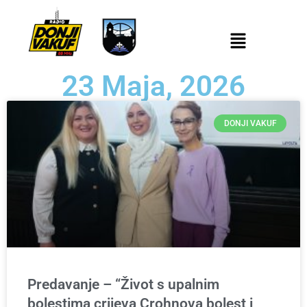
23 Maja, 2026
DONJI VAKUF
Predavanje – “Život s upalnim
bolestima crijeva Crohnova bolest i