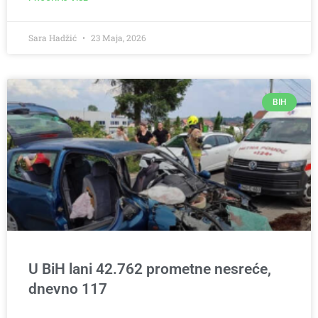
Sara Hadžić
23 Maja, 2026
BIH
U BiH lani 42.762 prometne nesreće,
dnevno 117