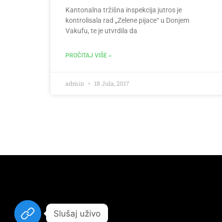
Kantonalna tržišna inspekcija jutros je
kontrolisala rad „Zelene pijace“ u Donjem
Vakufu, te je utvrdila da
PROČITAJ VIŠE »
admin
18 Jula, 2017
Slušaj uživo