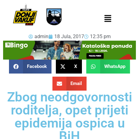
admin
18 Jula, 2017
12:35 pm
Facebook
X
WhatsApp
Email
Zbog neodgovornosti
roditelja, opet prijeti
epidemija ospica u
BiH