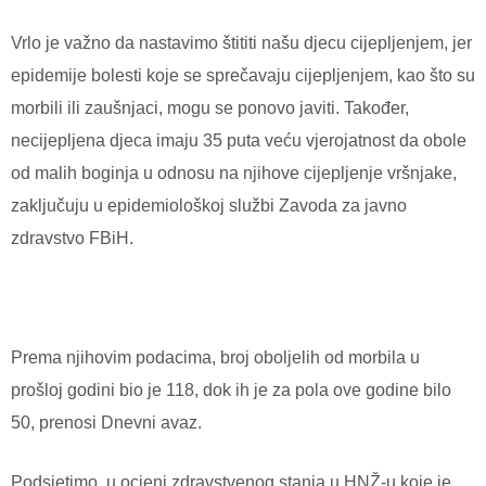
Vrlo je važno da nastavimo štititi našu djecu cijepljenjem, jer
epidemije bolesti koje se sprečavaju cijepljenjem, kao što su
morbili ili zaušnjaci, mogu se ponovo javiti. Također,
necijepljena djeca imaju 35 puta veću vjerojatnost da obole
od malih boginja u odnosu na njihove cijepljenje vršnjake,
zaključuju u epidemiološkoj službi Zavoda za javno
zdravstvo FBiH.
Prema njihovim podacima, broj oboljelih od morbila u
prošloj godini bio je 118, dok ih je za pola ove godine bilo
50, prenosi Dnevni avaz.
Podsjetimo, u ocjeni zdravstvenog stanja u HNŽ-u koje je