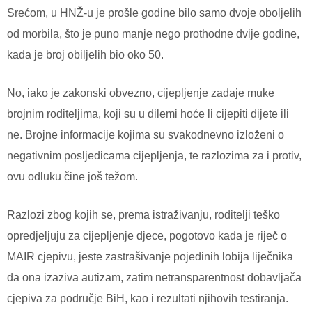
Srećom, u HNŽ-u je prošle godine bilo samo dvoje oboljelih
od morbila, što je puno manje nego prothodne dvije godine,
kada je broj obiljelih bio oko 50.
No, iako je zakonski obvezno, cijepljenje zadaje muke
brojnim roditeljima, koji su u dilemi hoće li cijepiti dijete ili
ne. Brojne informacije kojima su svakodnevno izloženi o
negativnim posljedicama cijepljenja, te razlozima za i protiv,
ovu odluku čine još težom.
Razlozi zbog kojih se, prema istraživanju, roditelji teško
opredjeljuju za cijepljenje djece, pogotovo kada je riječ o
MAIR cjepivu, jeste zastrašivanje pojedinih lobija liječnika
da ona izaziva autizam, zatim netransparentnost dobavljača
cjepiva za područje BiH, kao i rezultati njihovih testiranja.