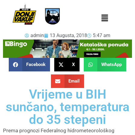
admin
13 Augusta, 2018
5:47 am
Facebook
X
WhatsApp
Email
Vrijeme u BIH
sunčano, temperatura
do 35 stepeni
Prema prognozi Federalnog hidrometeorološkog