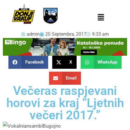
admin
20 Septembra, 2017
9:33 am
Facebook
X
WhatsApp
Email
Večeras raspjevani
horovi za kraj “Ljetnih
večeri 2017.”