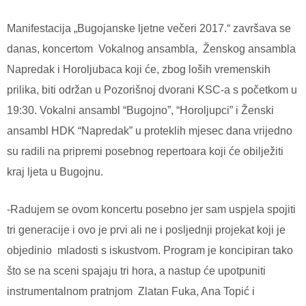
Manifestacija „Bugojanske ljetne večeri 2017.“ završava se
danas, koncertom Vokalnog ansambla, Ženskog ansambla
Napredak i Horoljubaca koji će, zbog loših vremenskih
prilika, biti održan u Pozorišnoj dvorani KSC-a s početkom u
19:30.
Vokalni ansambl “Bugojno”, “Horoljupci” i Ženski
ansambl HDK “Napredak” u proteklih mjesec dana vrijedno
su radili na pripremi posebnog repertoara koji će obilježiti
kraj ljeta u Bugojnu.
-Radujem se ovom koncertu posebno jer sam uspjela spojiti
tri generacije i ovo je prvi ali ne i posljednji projekat koji je
objedinio mladosti s iskustvom. Program je koncipiran tako
što se na sceni spajaju tri hora, a nastup će upotpuniti
instrumentalnom pratnjom Zlatan Fuka, Ana Topić i