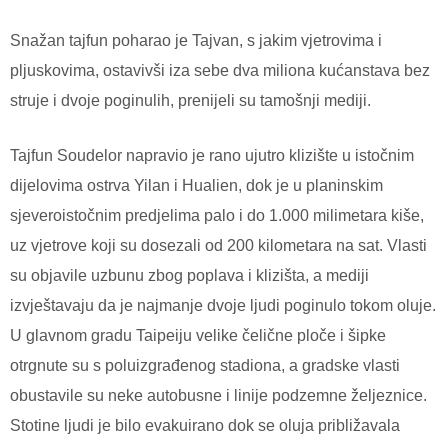
Snažan tajfun poharao je Tajvan, s jakim vjetrovima i
pljuskovima, ostavivši iza sebe dva miliona kućanstava bez
struje i dvoje poginulih, prenijeli su tamošnji mediji.
T
ajfun Soudelor napravio je rano ujutro klizište u istočnim
dijelovima ostrva Yilan i Hualien, dok je u planinskim
sjeveroistočnim predjelima palo i do 1.000 milimetara kiše,
uz vjetrove koji su dosezali od 200 kilometara na sat.
Vlasti
su objavile uzbunu zbog poplava i klizišta, a mediji
izvještavaju da je najmanje dvoje ljudi poginulo tokom oluje.
U glavnom gradu Taipeiju velike čelične ploče i šipke
otrgnute su s poluizgrađenog stadiona, a gradske vlasti
obustavile su neke autobusne i linije podzemne željeznice.
Stotine ljudi je bilo evakuirano dok se oluja približavala