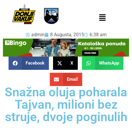
admin
8 Augusta, 2015
6:38 am
Facebook
X
WhatsApp
Email
Snažna oluja poharala
Tajvan, milioni bez
struje, dvoje poginulih