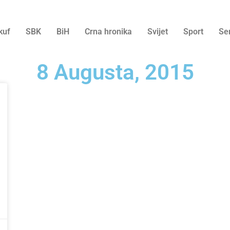
kuf
SBK
BiH
Crna hronika
Svijet
Sport
Se
8 Augusta, 2015