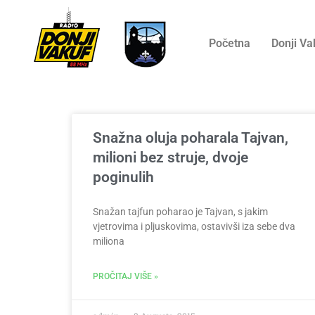
Početna
Donji Va
Snažna oluja poharala Tajvan,
milioni bez struje, dvoje
poginulih
Snažan tajfun poharao je Tajvan, s jakim
vjetrovima i pljuskovima, ostavivši iza sebe dva
miliona
PROČITAJ VIŠE »