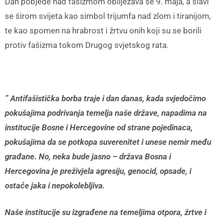
Dan pobjede nad fašizmom obilježava se 9. maja, a slavi
se širom svijeta kao simbol trijumfa nad zlom i tiranijom,
te kao spomen na hrabrost i žrtvu onih koji su se borili
protiv fašizma tokom Drugog svjetskog rata.
” Antifašistička borba traje i dan danas, kada svjedočimo
pokušajima podrivanja temelja naše države, napadima na
institucije Bosne i Hercegovine od strane pojedinaca,
pokušajima da se potkopa suverenitet i unese nemir među
građane. No, neka bude jasno – država Bosna i
Hercegovina je preživjela agresiju, genocid, opsade, i
ostaće jaka i nepokolebljiva.
Naše institucije su izgrađene na temeljima otpora, žrtve i