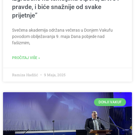
pravde, i biće snažnije od svake
prijetnje”
Svečena akademija održana večeras u Donjem Vakufu
povodom obilježavanja 9. maja Dana pobjede nad
fašizmim,
PROČITAJ VIŠE »
Ramiza Hadžić
9 Maja, 2025
DONJI VAKUF