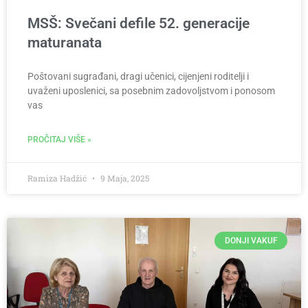
MSŠ: Svečani defile 52. generacije
maturanata
Poštovani sugrađani, dragi učenici, cijenjeni roditelji i
uvaženi uposlenici, sa posebnim zadovoljstvom i ponosom
vas
PROČITAJ VIŠE »
Ramiza Hadžić
9 Maja, 2025
DONJI VAKUF