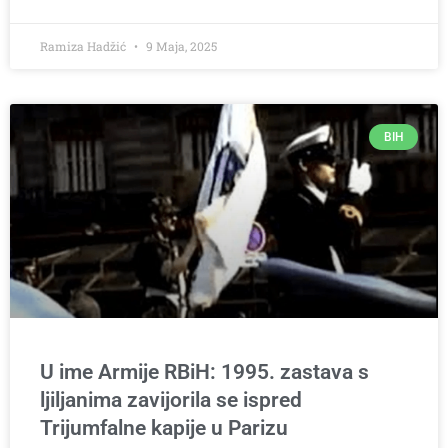
Ramiza Hadžić
9 Maja, 2025
BIH
U ime Armije RBiH: 1995. zastava s
ljiljanima zavijorila se ispred
Trijumfalne kapije u Parizu