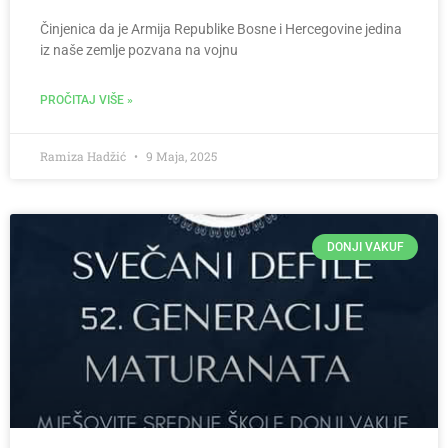
Činjenica da je Armija Republike Bosne i Hercegovine jedina
iz naše zemlje pozvana na vojnu
PROČITAJ VIŠE »
Ramiza Hadžić
9 Maja, 2025
DONJI VAKUF