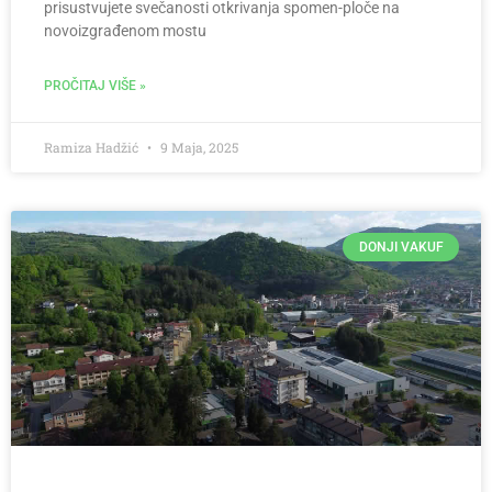
prisustvujete svečanosti otkrivanja spomen-ploče na
novoizgrađenom mostu
PROČITAJ VIŠE »
Ramiza Hadžić
9 Maja, 2025
DONJI VAKUF