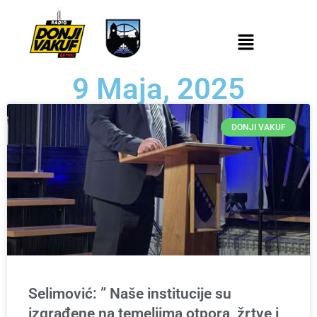
9 Maja, 2025
DONJI VAKUF
Selimović: ” Naše institucije su
izgrađene na temeljima otpora, žrtve i