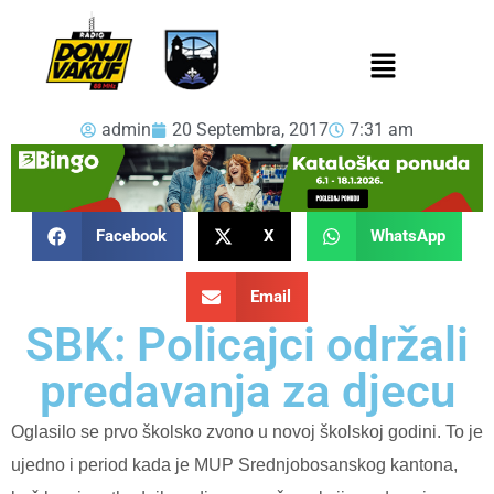
admin
20 Septembra, 2017
7:31 am
Facebook
X
WhatsApp
Email
SBK: Policajci održali
predavanja za djecu
Oglasilo se prvo školsko zvono u novoj školskoj godini. To je
ujedno i period kada je MUP Srednjobosanskog kantona,