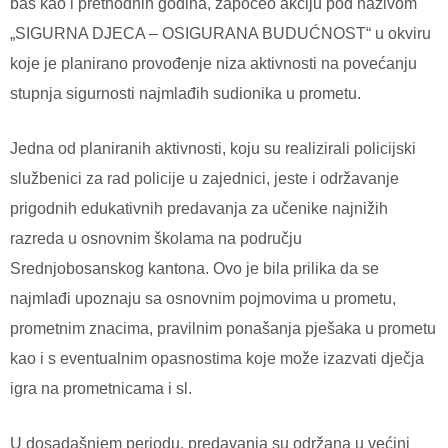
baš kao i prethodnih godina, započeo akciju pod nazivom
„SIGURNA DJECA – OSIGURANA BUDUĆNOST“ u okviru
koje je planirano provođenje niza aktivnosti na povećanju
stupnja sigurnosti najmlađih sudionika u prometu.
Jedna od planiranih aktivnosti, koju su realizirali policijski
službenici za rad policije u zajednici, jeste i održavanje
prigodnih edukativnih predavanja za učenike najnižih
razreda u osnovnim školama na području
Srednjobosanskog kantona. Ovo je bila prilika da se
najmlađi upoznaju sa osnovnim pojmovima u prometu,
prometnim znacima, pravilnim ponašanja pješaka u prometu
kao i s eventualnim opasnostima koje može izazvati dječja
igra na prometnicama i sl.
U dosadašnjem periodu, predavanja su održana u većini