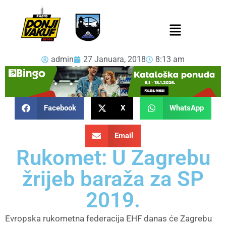
admin
27 Januara, 2018
8:13 am
Facebook
X
WhatsApp
Email
Rukomet: U Zagrebu
žrijeb baraža za SP
2019.
Evropska rukometna federacija EHF danas će Zagrebu