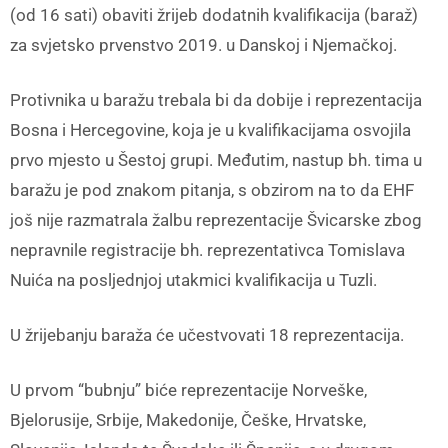
(od 16 sati) obaviti žrijeb dodatnih kvalifikacija (baraž)
za svjetsko prvenstvo 2019. u Danskoj i Njemačkoj.
Protivnika u baražu trebala bi da dobije i reprezentacija
Bosna i Hercegovine, koja je u kvalifikacijama osvojila
prvo mjesto u Šestoj grupi. Međutim, nastup bh. tima u
baražu je pod znakom pitanja, s obzirom na to da EHF
još nije razmatrala žalbu reprezentacije Švicarske zbog
nepravnile registracije bh. reprezentativca Tomislava
Nuića na posljednjoj utakmici kvalifikacija u Tuzli.
U žrijebanju baraža će učestvovati 18 reprezentacija.
U prvom “bubnju” biće reprezentacije Norveške,
Bjelorusije, Srbije, Makedonije, Češke, Hrvatske,