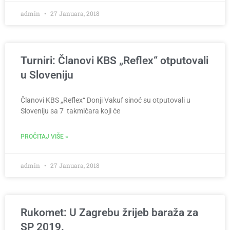
admin
27 Januara, 2018
Turniri: Članovi KBS „Reflex“ otputovali
u Sloveniju
Članovi KBS „Reflex“ Donji Vakuf sinoć su otputovali u
Sloveniju sa 7 takmičara koji će
PROČITAJ VIŠE »
admin
27 Januara, 2018
Rukomet: U Zagrebu žrijeb baraža za
SP 2019.