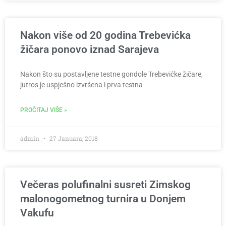
Nakon više od 20 godina Trebevićka
žičara ponovo iznad Sarajeva
Nakon što su postavljene testne gondole Trebevićke žičare,
jutros je uspješno izvršena i prva testna
PROČITAJ VIŠE »
admin
27 Januara, 2018
Večeras polufinalni susreti Zimskog
malonogometnog turnira u Donjem
Vakufu