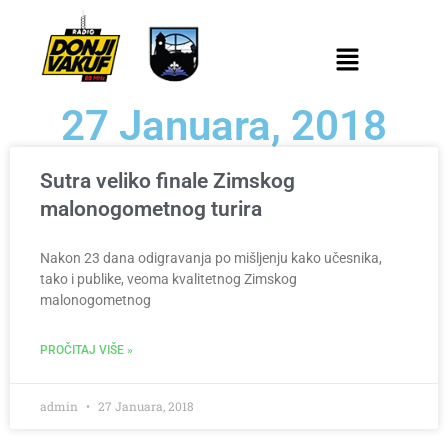
27 Januara, 2018
Sutra veliko finale Zimskog
malonogometnog turira
Nakon 23 dana odigravanja po mišljenju kako učesnika,
tako i publike, veoma kvalitetnog Zimskog
malonogometnog
PROČITAJ VIŠE »
admin
27 Januara, 2018