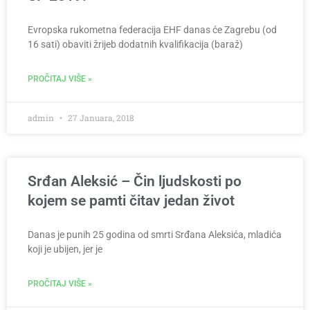
Evropska rukometna federacija EHF danas će Zagrebu (od
16 sati) obaviti žrijeb dodatnih kvalifikacija (baraž)
PROČITAJ VIŠE »
admin
27 Januara, 2018
Srđan Aleksić – Čin ljudskosti po
kojem se pamti čitav jedan život
Danas je punih 25 godina od smrti Srđana Aleksića, mladića
koji je ubijen, jer je
PROČITAJ VIŠE »