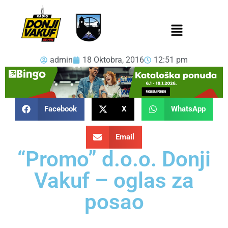
admin
18 Oktobra, 2016
12:51 pm
Facebook
X
WhatsApp
Email
“Promo” d.o.o. Donji
Vakuf – oglas za
posao