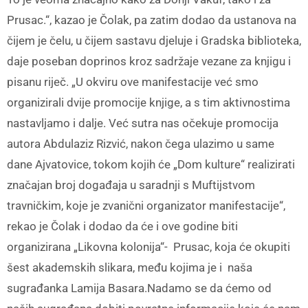
Prusac.“, kazao je Čolak, pa zatim dodao da ustanova na
čijem je čelu, u čijem sastavu djeluje i Gradska biblioteka,
daje poseban doprinos kroz sadržaje vezane za knjigu i
pisanu riječ. „U okviru ove manifestacije već smo
organizirali dvije promocije knjige, a s tim aktivnostima
nastavljamo i dalje. Već sutra nas očekuje promocija
autora Abdulaziz Rizvić, nakon čega ulazimo u same
dane Ajvatovice, tokom kojih će „Dom kulture“ realizirati
značajan broj događaja u saradnji s Muftijstvom
travničkim, koje je zvanični organizator manifestacije“,
rekao je Čolak i dodao da će i ove godine biti
organizirana „Likovna kolonija“- Prusac, koja će okupiti
šest akademskih slikara, među kojima je i naša
sugrađanka Lamija Basara.Nadamo se da ćemo od