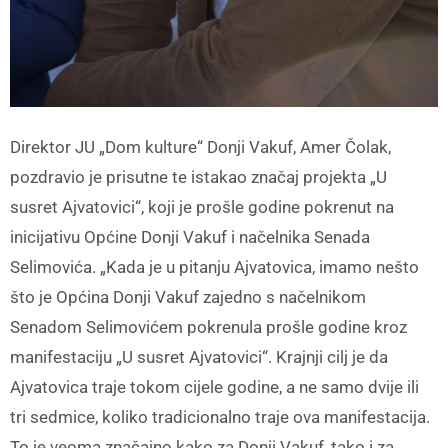
Direktor JU „Dom kulture“ Donji Vakuf, Amer Čolak,
pozdravio je prisutne te istakao značaj projekta „U
susret Ajvatovici“, koji je prošle godine pokrenut na
inicijativu Općine Donji Vakuf i načelnika Senada
Selimovića. „Kada je u pitanju Ajvatovica, imamo nešto
što je Općina Donji Vakuf zajedno s načelnikom
Senadom Selimovićem pokrenula prošle godine kroz
manifestaciju „U susret Ajvatovici“. Krajnji cilj je da
Ajvatovica traje tokom cijele godine, a ne samo dvije ili
tri sedmice, koliko tradicionalno traje ova manifestacija.
To je veoma značajno kako za Donji Vakuf, tako i za