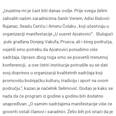
„Izuzetna mi je čast biti danas ovdje. Prije svega želim
zahvaliti našim saradnicima Saniti Verem, Adisi Đulović-
Rujanac, Seadu Ćeriću i Ameru Čolaku , koji učestvuju u
organizaciji manifestacije „U susret Ajvatovici“. Slušajući
puls građana Donjeg Vakufa, Prusca, ali i šireg područja,
osjetili smo potrebu da Ajvatovici ponudimo više
sadržaja. Upravo zbog toga smo se posvetili trenutnoj
konferenciji, a ove četiri institucije potrudile su se dati
svoj doprinos u organizaciji kvalitetnih sadržaja koji
promovišu bošnjačku kulturu, tradiciju i sport na ovom
području.“, kazao je načelnik Selimović. Dodao je kako se
nada da će program iz godine u godinu biti dodatno
unapređivan. „O samim sadržajima manifestacije više će
govoriti ostali članovi i saradnici. Želio bih još istaći da je