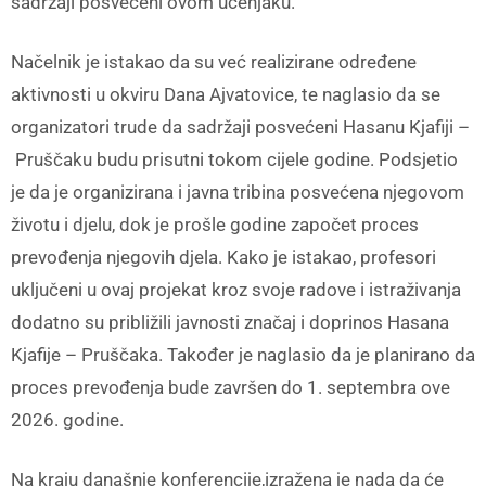
sadržaji posvećeni ovom učenjaku.
Načelnik je istakao da su već realizirane određene
aktivnosti u okviru Dana Ajvatovice, te naglasio da se
organizatori trude da sadržaji posvećeni Hasanu Kjafiji –
Pruščaku budu prisutni tokom cijele godine. Podsjetio
je da je organizirana i javna tribina posvećena njegovom
životu i djelu, dok je prošle godine započet proces
prevođenja njegovih djela. Kako je istakao, profesori
uključeni u ovaj projekat kroz svoje radove i istraživanja
dodatno su približili javnosti značaj i doprinos Hasana
Kjafije – Pruščaka. Također je naglasio da je planirano da
proces prevođenja bude završen do 1. septembra ove
2026. godine.
Na kraju današnje konferencije,izražena je nada da će