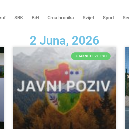
kuf
SBK
BiH
Crna hronika
Svijet
Sport
Se
2 Juna, 2026
ISTAKNUTE VIJESTI