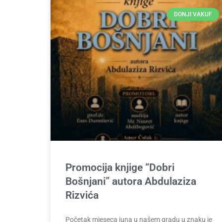
DONJI VAKUF
Promocija knjige “Dobri
Bošnjani” autora Abdulaziza
Rizvića
Početak mjeseca juna u našem gradu u znaku je