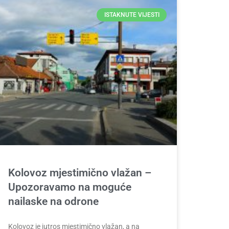
ISTAKNUTE VIJESTI
Kolovoz mjestimično vlažan –
Upozoravamo na moguće
nailaske na odrone
Kolovoz je jutros mjestimično vlažan, a na