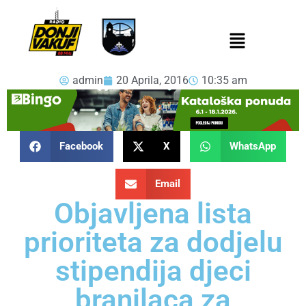
admin
20 Aprila, 2016
10:35 am
Facebook
X
WhatsApp
Email
Objavljena lista
prioriteta za dodjelu
stipendija djeci
branilaca za