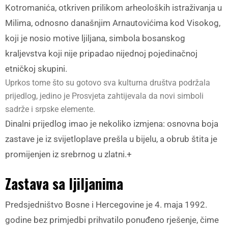
Kotromanića, otkriven prilikom arheoloških istraživanja u
Milima, odnosno današnjim Arnautovićima kod Visokog,
koji je nosio motive ljiljana, simbola bosanskog
kraljevstva koji nije pripadao nijednoj pojedinačnoj
etničkoj skupini.
Uprkos tome što su gotovo sva kulturna društva podržala
prijedlog, jedino je Prosvjeta zahtijevala da novi simboli
sadrže i srpske elemente.
Dinalni prijedlog imao je nekoliko izmjena: osnovna boja
zastave je iz svijetloplave prešla u bijelu, a obrub štita je
promijenjen iz srebrnog u zlatni.+
Zastava sa ljiljanima
Predsjedništvo Bosne i Hercegovine je 4. maja 1992.
godine bez primjedbi prihvatilo ponuđeno rješenje, čime