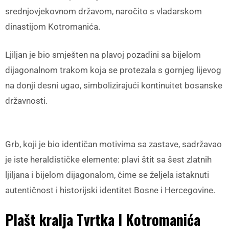
srednjovjekovnom državom, naročito s vladarskom
dinastijom Kotromanića.
Ljiljan je bio smješten na plavoj pozadini sa bijelom
dijagonalnom trakom koja se protezala s gornjeg lijevog
na donji desni ugao, simbolizirajući kontinuitet bosanske
državnosti.
Grb, koji je bio identičan motivima sa zastave, sadržavao
je iste heraldističke elemente: plavi štit sa šest zlatnih
ljiljana i bijelom dijagonalom, čime se željela istaknuti
autentičnost i historijski identitet Bosne i Hercegovine.
Plašt kralja Tvrtka I Kotromanića