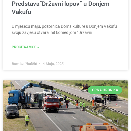
Predstava”Državni lopov” u Donjem
Vakufu
U mjesecu maju, pozornica Doma kulture u Donjem Vakufu
svoju zavjesu otvara hit komedijom “Državni
PROČITAJ VIŠE »
Ramiza Hadžić
4 Maja, 2025
CRNA HRONIKA