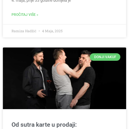
4. maja, prije 33 godine donijela je
PROČITAJ VIŠE »
Ramiza Hadžić
4 Maja, 2025
DONJI VAKUF
Od sutra karte u prodaji: