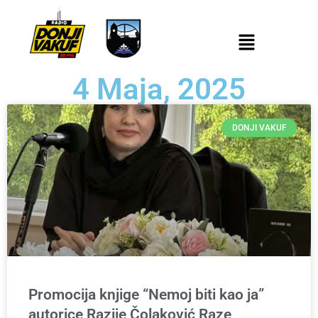
4 Maja, 2025
DONJI VAKUF
Promocija knjige “Nemoj biti kao ja”
autorice Razije Čolaković Raze