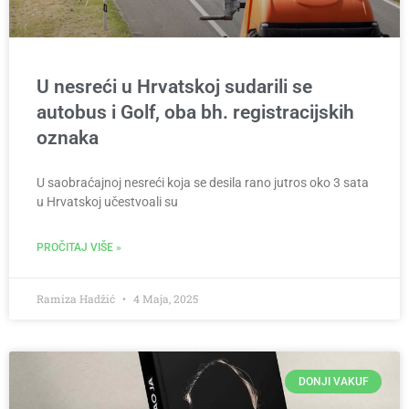
U nesreći u Hrvatskoj sudarili se
autobus i Golf, oba bh. registracijskih
oznaka
U saobraćajnoj nesreći koja se desila rano jutros oko 3 sata
u Hrvatskoj učestvoali su
PROČITAJ VIŠE »
Ramiza Hadžić
4 Maja, 2025
DONJI VAKUF