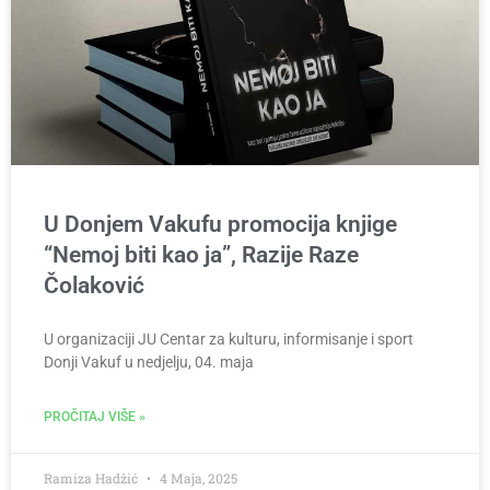
U Donjem Vakufu promocija knjige
“Nemoj biti kao ja”, Razije Raze
Čolaković
U organizaciji JU Centar za kulturu, informisanje i sport
Donji Vakuf u nedjelju, 04. maja
PROČITAJ VIŠE »
Ramiza Hadžić
4 Maja, 2025