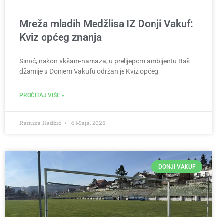
Mreža mladih Medžlisa IZ Donji Vakuf:
Kviz općeg znanja
Sinoć, nakon akšam-namaza, u prelijepom ambijentu Baš
džamije u Donjem Vakufu održan je Kviz općeg
PROČITAJ VIŠE »
Ramiza Hadžić
4 Maja, 2025
DONJI VAKUF