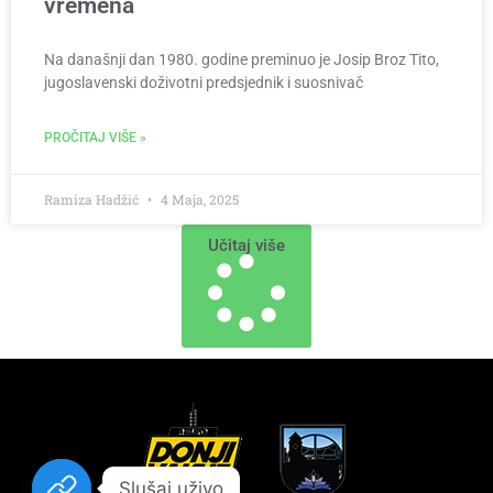
vremena
Na današnji dan 1980. godine preminuo je Josip Broz Tito,
jugoslavenski doživotni predsjednik i suosnivač
PROČITAJ VIŠE »
Ramiza Hadžić
4 Maja, 2025
Učitaj više
Slušaj uživo