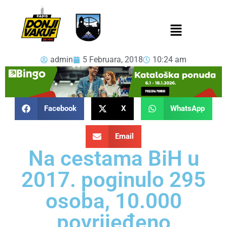
admin
5 Februara, 2018
10:24 am
Facebook
X
WhatsApp
Email
Na cestama BiH u
2017. poginulo 295
osoba, 10.000
povrijeđeno