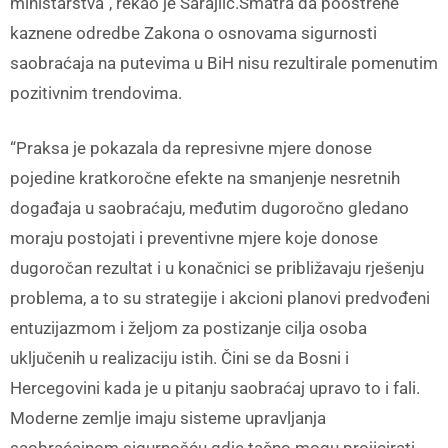
ministarstva”, rekao je Sarajlić.Smatra da pooštrene
kaznene odredbe Zakona o osnovama sigurnosti
saobraćaja na putevima u BiH nisu rezultirale pomenutim
pozitivnim trendovima.
“Praksa je pokazala da represivne mjere donose
pojedine kratkoročne efekte na smanjenje nesretnih
događaja u saobraćaju, međutim dugoročno gledano
moraju postojati i preventivne mjere koje donose
dugoročan rezultat i u konačnici se približavaju rješenju
problema, a to su strategije i akcioni planovi predvođeni
entuzijazmom i željom za postizanje cilja osoba
uključenih u realizaciju istih. Čini se da Bosni i
Hercegovini kada je u pitanju saobraćaj upravo to i fali.
Moderne zemlje imaju sisteme upravljanja
saobraćajnom sigurnošću gdje tačno mogu projicirati