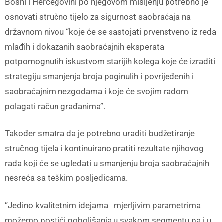
Bosni i Hercegovini po njegovom mišljenju potrebno je
osnovati stručno tijelo za sigurnost saobraćaja na
državnom nivou “koje će se sastojati prvenstveno iz reda
mlađih i dokazanih saobraćajnih eksperata
potpomognutih iskustvom starijih kolega koje će izraditi
strategiju smanjenja broja poginulih i povrijeđenih i
saobraćajnim nezgodama i koje će svojim radom
polagati račun građanima”.
Također smatra da je potrebno uraditi budžetiranje
stručnog tijela i kontinuirano pratiti rezultate njihovog
rada koji će se ugledati u smanjenju broja saobraćajnih
nesreća sa teškim posljedicama.
“Jedino kvalitetnim idejama i mjerljivim parametrima
možemo postići poboljšanja u svakom segmentu pa i u