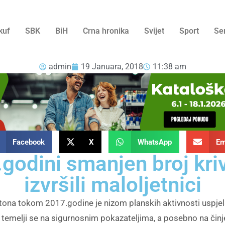
kuf
SBK
BiH
Crna hronika
Svijet
Sport
Se
admin
19 Januara, 2018
11:38 am
Facebook
X
WhatsApp
Em
odini smanjen broj krivi
izvršili maloljetnici
na tokom 2017.godine je nizom planskih aktivnosti uspjela
emelji se na sigurnosnim pokazateljima, a posebno na činjenic