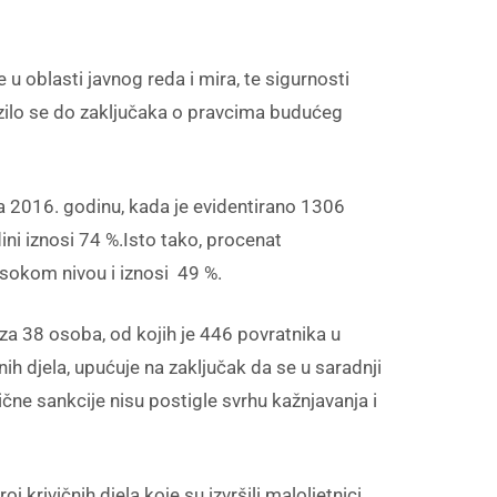
u oblasti javnog reda i mira, te sigurnosti
zilo se do zaključaka o pravcima budućeg
na 2016. godinu, kada je evidentirano 1306
ini iznosi 74 %.Isto tako, procenat
visokom nivou i iznosi 49 %.
za 38 osoba, od kojih je 446 povratnika u
čnih djela, upućuje na zaključak da se u saradnji
čne sankcije nisu postigle svrhu kažnjavanja i
 krivičnih djela koje su izvršili maloljetnici.