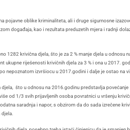
pojavne oblike kriminaliteta, ali i druge sigurnosne izazove 
m događaja, kao i rezultata preduzetih mjera i radnji dola
no 1282 krivična djela, što je za 2 % manje djela u odnosu 
nt ukupne riješenosti krivičnih djela za 3 % i ona u 2017. god
ih po nepoznatom izvršiocu u 2017.godini i dalje je ostao na 
ih djela, što u odnosu na 2016.godinu predstavlja povećanje 
više od 1/3 svih prijavljenih osoba povratnici u vršenju krivi
odatna saradnja i napor, s obzirom da do sada izrečene krivi
 djela.
ivičnih djela, posebno treba istaći činjenicu da je smanjen broj