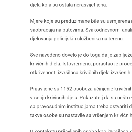
djela koja su ostala nerasvijetljena.
Mjere koje su preduzimane bile su usmjerena na 
saobraćaja na putevima. Svakodnevnom analizo
djelovanja policijskih službenika na terenu.
Sve navedeno dovelo je do toga da je zabilježe
krivičnih djela. Istovremeno, porastao je proce
otkrivenosti izvršilaca krivičnih djela izvršen
Prijavljene su 1152 osobeza učinjenje krivičn
vršenju krivičnih djela. Pokazatelj da su nešto 
sa pravosudnim institucijama treba ostvariti d
takve osobe su nastavile sa vršenjem krivičnih
U kontekstu prijavljenih osoba kao izvršilaca kr