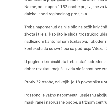
Naime, od ukupno 1152 osobe prijavljene za izv
daleko ispod regionalnog prosjeka.
Treba napomenuti da nije bilo najtežih krivičnih
života i tijela , kao što je slučaj trostrukog u
nadležnom kantonalnom tužilaštvu. Također, 
kontekstu da su izvršioci sa područja Viteza i
U pogledu kriminaliteta treba istaći određene s
dobar rezultat imajući u vidu složenost ove vrst
Protiv 32 osobe, od kojih je 18 povratnika u vr
Posebno je važno napomenuti uspješnu akciju po
maskirane i naoružane osobe, u tržnom centru