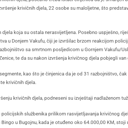
ršenje krivičnih djela, 22 osobe su maloljetne, što predstavl
 djela koja su ostala nerasvijetljena. Posebno uspješno, riješ
bistva u Donjem Vakufu, čiji je izvršilac brzom reakcijom poli
razbojništvo sa smrtnom posljedicom u Gornjem Vakufu/Usk
 Zenice, te da su nakon izvršenja krivičnog djela pobjegli va
egmente, kao što je činjenica da je od 31 razbojništvo, čak u
e krivičnih djela.
šenju krivičnih djela, podneseni su izvještaji nadlaženom tuž
licijskih službenika prilikom rasvijetljavanja krivičnog djel
 Bingo u Bugojnu, kada je otuđeno oko 64.000,00 KM, stoji 