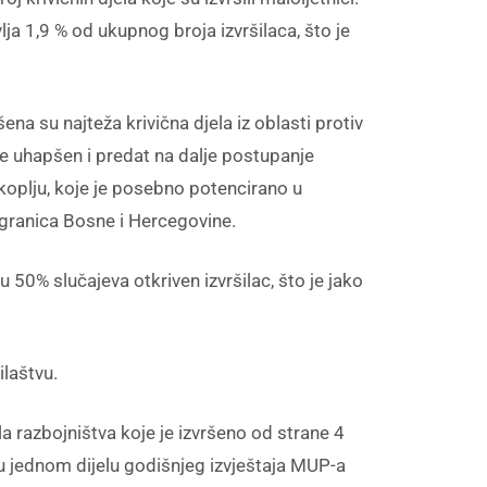
ja 1,9 % od ukupnog broja izvršilaca, što je
ena su najteža krivična djela iz oblasti protiv
cije uhapšen i predat na dalje postupanje
oplju, koje je posebno potencirano u
n granica Bosne i Hercegovine.
 50% slučajeva otkriven izvršilac, što je jako
ilaštvu.
a razbojništva koje je izvršeno od strane 4
u jednom dijelu godišnjeg izvještaja MUP-a