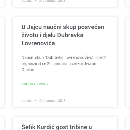
admin
19 Januara, 2018
U Jajcu naučni skup posvećen
životu i djelu Dubravka
Lovrenovića
Naučni skup “Dubravko Lovrenović život i djelo”
organizirat će 20. januara u velikoj dvorani
Općine
PROČITAJ VIŠE »
admin
19 Januara, 2018
Šefik Kurdić gost tribine u