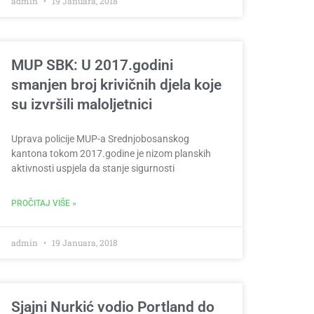
admin
19 Januara, 2018
MUP SBK: U 2017.godini
smanjen broj krivičnih djela koje
su izvršili maloljetnici
Uprava policije MUP-a Srednjobosanskog
kantona tokom 2017.godine je nizom planskih
aktivnosti uspjela da stanje sigurnosti
PROČITAJ VIŠE »
admin
19 Januara, 2018
Sjajni Nurkić vodio Portland do