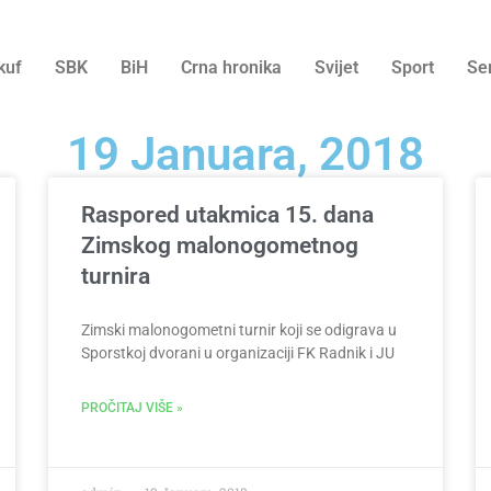
kuf
SBK
BiH
Crna hronika
Svijet
Sport
Se
19 Januara, 2018
Raspored utakmica 15. dana
Zimskog malonogometnog
turnira
Zimski malonogometni turnir koji se odigrava u
Sporstkoj dvorani u organizaciji FK Radnik i JU
PROČITAJ VIŠE »