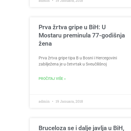
admin
19 Januara, 2018
Prva žrtva gripe u BiH: U
Mostaru preminula 77-godišnja
žena
Prva žrtva gripe tipa B u Bosni i Hercegovini
zabilježena je u četvrtak u Sveučilišnoj
PROČITAJ VIŠE »
admin
19 Januara, 2018
Bruceloza se i dalje javlja u BiH,