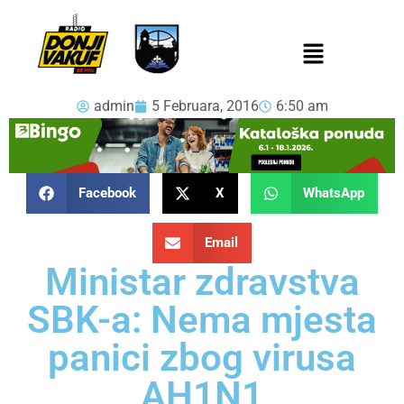
admin
5 Februara, 2016
6:50 am
Facebook
X
WhatsApp
Email
Ministar zdravstva
SBK-a: Nema mjesta
panici zbog virusa
AH1N1