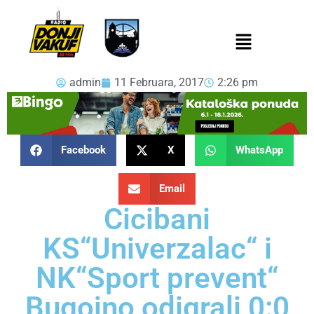
admin
11 Februara, 2017
2:26 pm
Facebook
X
WhatsApp
Email
Cicibani
KS“Univerzalac“ i
NK“Sport prevent“
Bugojno odigrali 0:0