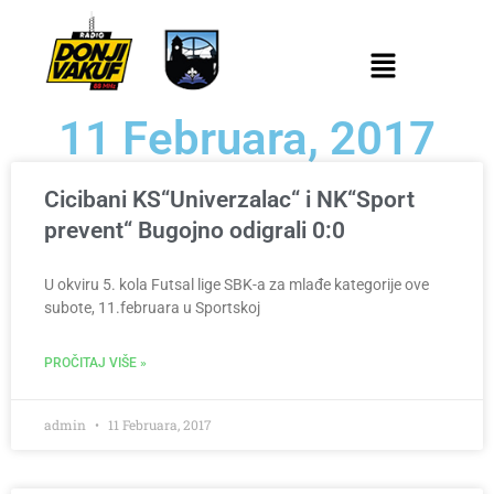
11 Februara, 2017
Cicibani KS“Univerzalac“ i NK“Sport
prevent“ Bugojno odigrali 0:0
U okviru 5. kola Futsal lige SBK-a za mlađe kategorije ove
subote, 11.februara u Sportskoj
PROČITAJ VIŠE »
admin
11 Februara, 2017