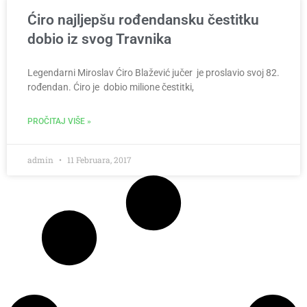
Ćiro najljepšu rođendansku čestitku
dobio iz svog Travnika
Legendarni Miroslav Ćiro Blažević jučer je proslavio svoj 82.
rođendan. Ćiro je dobio milione čestitki,
PROČITAJ VIŠE »
admin
11 Februara, 2017