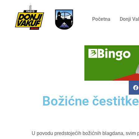
Početna
Donji Va
Božićne čestitke
U povodu predstojećih božićnih blagdana, svim pri