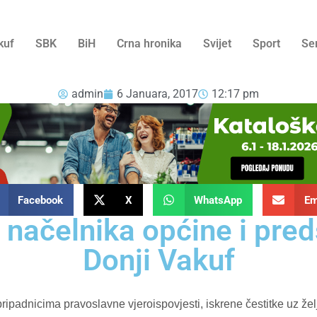
kuf
SBK
BiH
Crna hronika
Svijet
Sport
Se
admin
6 Januara, 2017
12:17 pm
Facebook
X
WhatsApp
Em
 načelnika općine i pr
Donji Vakuf
padnicima pravoslavne vjeroispovjesti, iskrene čestitke uz želj