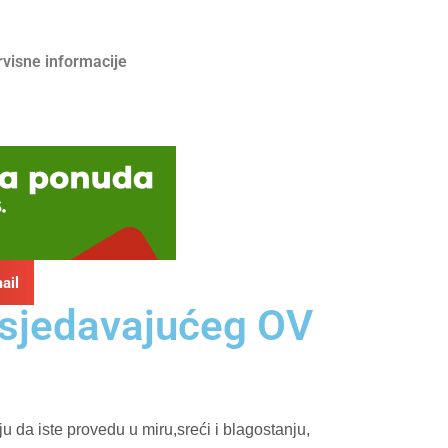
rvisne informacije
ail
edsjedavajućeg OV
u da iste provedu u miru,sreći i blagostanju,