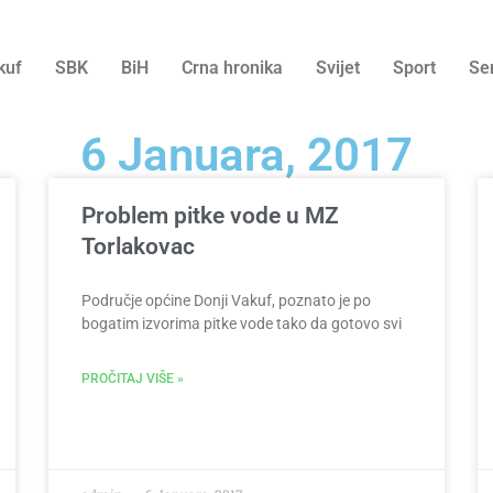
kuf
SBK
BiH
Crna hronika
Svijet
Sport
Se
6 Januara, 2017
Problem pitke vode u MZ
Torlakovac
Područje općine Donji Vakuf, poznato je po
bogatim izvorima pitke vode tako da gotovo svi
PROČITAJ VIŠE »