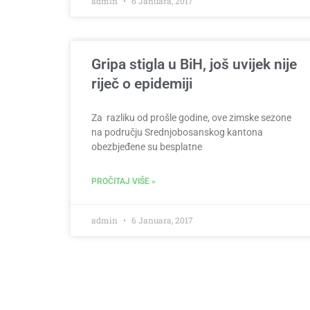
admin
6 Januara, 2017
Gripa stigla u BiH, još uvijek nije
riječ o epidemiji
Za razliku od prošle godine, ove zimske sezone
na području Srednjobosanskog kantona
obezbjeđene su besplatne
PROČITAJ VIŠE »
admin
6 Januara, 2017