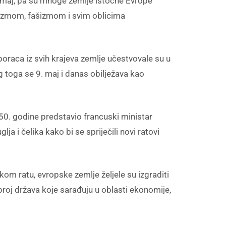
. maj, pa su mnoge zemlje istočne Evrope
cizmom, fašizmom i svim oblicima
boraca iz svih krajeva zemlje učestvovale su u
 toga se 9. maj i danas obilježava kao
50. godine predstavio francuski ministar
a i čelika kako bi se spriječili novi ratovi
m ratu, evropske zemlje željele su izgraditi
broj država koje sarađuju u oblasti ekonomije,