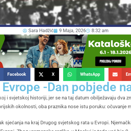
Sara Hadžić
9 Maja, 2026
8:32 am
Facebook
X
WhatsApp
Em
 Evrope -Dan pobjede 
 i svjetskoj historiji, jer se na taj datum obilježavaju dva
storijskih okolnosti, oba praznika nose istu poruku: očuvanje
k sjećanja na kraj Drugog svjetskog rata u Evropi. Njemačka