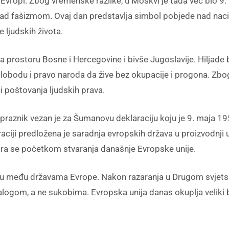
u Evropi. Zbog vremenske razlike, u Moskvi je tada već bio 9
 nad fašizmom. Ovaj dan predstavlja simbol pobjede nad na
e ljudskih života.
na prostoru Bosne i Hercegovine i bivše Jugoslavije. Hiljade 
slobodu i pravo naroda da žive bez okupacije i progona. Zbog
i poštovanja ljudskih prava.
 praznik vezan je za Šumanovu deklaraciju koju je 9. maja 19
iji predložena je saradnja evropskih država u proizvodnji uglj
ra se početkom stvaranja današnje Evropske unije.
nju među državama Evrope. Nakon razaranja u Drugom svjetsko
alogom, a ne sukobima. Evropska unija danas okuplja veliki 