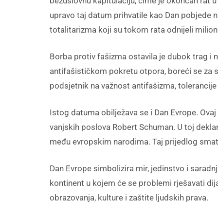
bezuslovnu kapitulaciju, čime je okončan rat 
upravo taj datum prihvatile kao Dan pobjede
totalitarizma koji su tokom rata odnijeli milion
Borba protiv fašizma ostavila je dubok trag i 
antifašističkom pokretu otpora, boreći se za 
podsjetnik na važnost antifašizma, tolerancije 
Istog datuma obilježava se i Dan Evrope. Ovaj
vanjskih poslova Robert Schuman. U toj deklarac
među evropskim narodima. Taj prijedlog smat
Dan Evrope simbolizira mir, jedinstvo i sarad
kontinent u kojem će se problemi rješavati dij
obrazovanja, kulture i zaštite ljudskih prava.