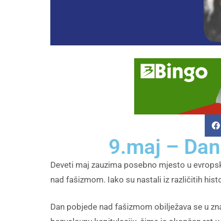
9.maj – Dan
Deveti maj zauzima posebno mjesto u evropskoj
nad fašizmom. Iako su nastali iz različitih hi
Dan pobjede nad fašizmom obilježava se u zna