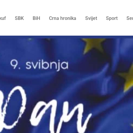
kuf
SBK
BiH
Crna hronika
Svijet
Sport
Se