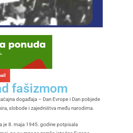
ail
nad fašizmom
 značajna događaja – Dan Evrope i Dan pobjede
 mira, slobode i zajedništva među narodima.
 je 8. maja 1945. godine potpisala