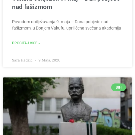
nad fašizmom
Povodom obilježavanja 9. maja – Dana pobjede nad
fašizmom, u Donjem Vakufu, upriličena svečana akademija
PROČITAJ VIŠE »
Sara Hadžić
9 Maja, 2026
BIH