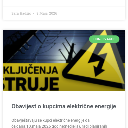
Sara Hadžić
9 Maja, 2026
DONJI VAKUF
Obavijest o kupcima električne energije
Obavještavaju se kupci električne energije da
će,dana,10.maja 2026 godine(nedjelja), radi planiranih