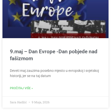
9.maj – Dan Evrope -Dan pobjede nad
fašizmom
Deveti maj zauzima posebno mjesto u evropskoj i svjetskoj
historiji, jer se na taj datum
PROČITAJ VIŠE »
Sara Hadžić
9 Maja, 2026