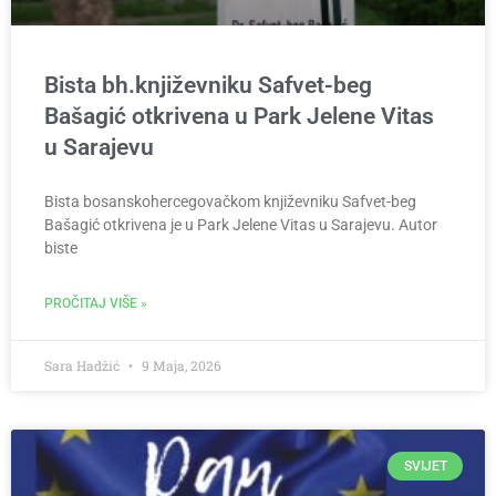
Bista bh.književniku Safvet-beg
Bašagić otkrivena u Park Jelene Vitas
u Sarajevu
Bista bosanskohercegovačkom književniku Safvet-beg
Bašagić otkrivena je u Park Jelene Vitas u Sarajevu. Autor
biste
PROČITAJ VIŠE »
Sara Hadžić
9 Maja, 2026
SVIJET