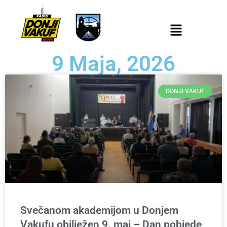
9 Maja, 2026
DONJI VAKUF
Svečanom akademijom u Donjem
Vakufu obilježen 9. maj – Dan pobjede