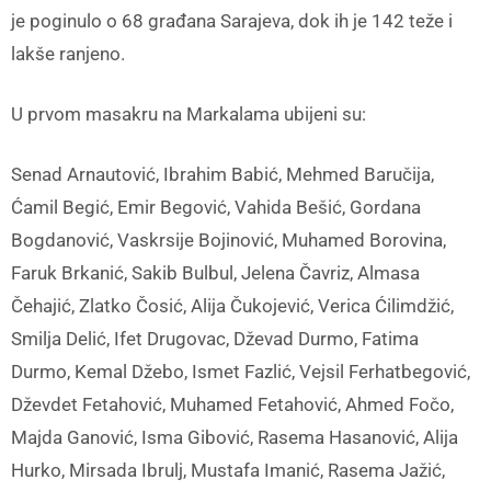
je poginulo o 68 građana Sarajeva, dok ih je 142 teže i
lakše ranjeno.
U prvom masakru na Markalama ubijeni su:
Senad Arnautović, Ibrahim Babić, Mehmed Baručija,
Ćamil Begić, Emir Begović, Vahida Bešić, Gordana
Bogdanović, Vaskrsije Bojinović, Muhamed Borovina,
Faruk Brkanić, Sakib Bulbul, Jelena Čavriz, Almasa
Čehajić, Zlatko Čosić, Alija Čukojević, Verica Ćilimdžić,
Smilja Delić, Ifet Drugovac, Dževad Durmo, Fatima
Durmo, Kemal Džebo, Ismet Fazlić, Vejsil Ferhatbegović,
Dževdet Fetahović, Muhamed Fetahović, Ahmed Fočo,
Majda Ganović, Isma Gibović, Rasema Hasanović, Alija
Hurko, Mirsada Ibrulj, Mustafa Imanić, Rasema Jažić,