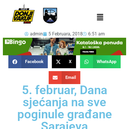
admin
5 Februara, 2018
6:51 am
Facebook
X
WhatsApp
Email
5. februar, Dana
sjećanja na sve
poginule građane
Sarajeva