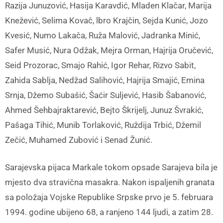
Razija Junuzović, Hasija Karavdić, Mladen Klačar, Marija
Knežević, Selima Kovač, lbro Krajčin, Sejda Kunić, Jozo
Kvesić, Numo Lakača, Ruža Malović, Jadranka Minić,
Safer Musić, Nura Odžak, Mejra Orman, Hajrija Oručević,
Seid Prozorac, Smajo Rahić, Igor Rehar, Rizvo Sabit,
Zahida Sablja, Nedžad Salihović, Hajrija Smajić, Emina
Srnja, Džemo Subašić, Šaćir Suljević, Hasib Šabanović,
Ahmed Šehbajraktarević, Bejto Škrijelj, Junuz Švrakić,
Pašaga Tihić, Munib Torlaković, Ruždija Trbić, Džemil
Zečić, Muhamed Zubović i Senad Žunić.
Sarajevska pijaca Markale tokom opsade Sarajeva bila je
mjesto dva stravična masakra. Nakon ispaljenih granata
sa položaja Vojske Republike Srpske prvo je 5. februara
1994. godine ubijeno 68, a ranjeno 144 ljudi, a zatim 28.