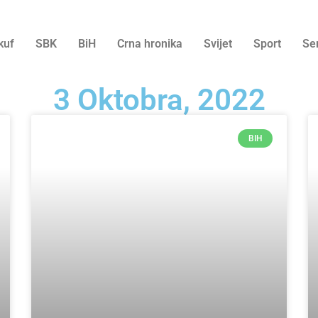
kuf
SBK
BiH
Crna hronika
Svijet
Sport
Se
3 Oktobra, 2022
BIH