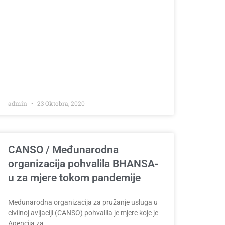
admin
23 Oktobra, 2020
CANSO / Međunarodna
organizacija pohvalila BHANSA-
u za mjere tokom pandemije
Međunarodna organizacija za pružanje usluga u
civilnoj avijaciji (CANSO) pohvalila je mjere koje je
Agencija za