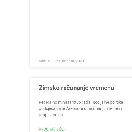
admin
23 Oktobra, 2020
Zimsko računanje vremena
Federalno ministarstvo rada i socijalne politike
podsjeća da je Zakonom o računanju vremena
propisano da
PROČITAJ VIŠE »