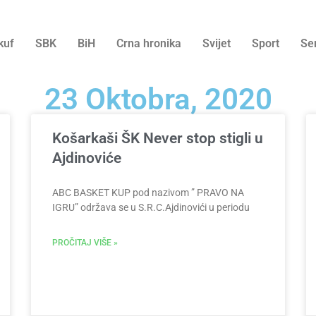
kuf
SBK
BiH
Crna hronika
Svijet
Sport
Se
23 Oktobra, 2020
Košarkaši ŠK Never stop stigli u
Ajdinoviće
ABC BASKET KUP pod nazivom ” PRAVO NA
IGRU” održava se u S.R.C.Ajdinovići u periodu
PROČITAJ VIŠE »