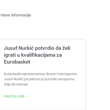
rvisne informacije
Jusuf Nurkić potvrdio da želi
igrati u kvalifikacijama za
Eurobasket
Košarkaški reprezentativac Bosne i Hercegovine
Jusuf Nurkić još jednom je potvrdio neospornu
želju da nastupi
PROČITAJ VIŠE »