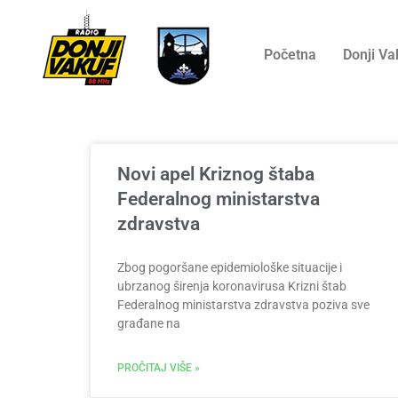
Početna
Donji Va
Novi apel Kriznog štaba
Federalnog ministarstva
zdravstva
Zbog pogoršane epidemiološke situacije i
ubrzanog širenja koronavirusa Krizni štab
Federalnog ministarstva zdravstva poziva sve
građane na
PROČITAJ VIŠE »