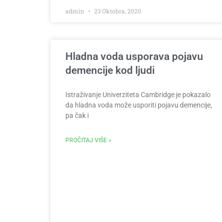
admin
23 Oktobra, 2020
Hladna voda usporava pojavu
demencije kod ljudi
Istraživanje Univerziteta Cambridge je pokazalo
da hladna voda može usporiti pojavu demencije,
pa čak i
PROČITAJ VIŠE »