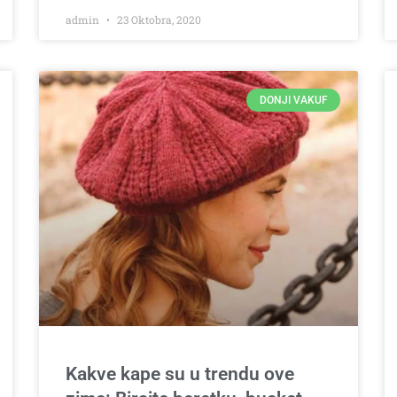
admin
23 Oktobra, 2020
DONJI VAKUF
Kakve kape su u trendu ove