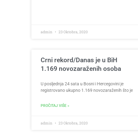
admin
23 Oktobra, 2020
Crni rekord/Danas je u BiH
1.169 novozaraženih osoba
U posljednja 24 sata u Bosni i Hercegovini je
registrovano ukupno 1.169 novozaraženih što je
PROČITAJ VIŠE »
admin
23 Oktobra, 2020