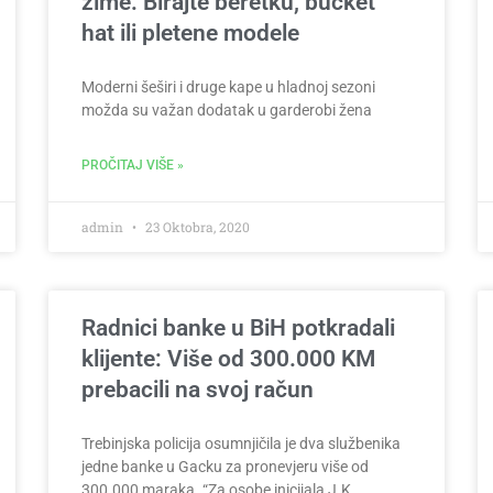
zime: Birajte beretku, bucket
hat ili pletene modele
Moderni šeširi i druge kape u hladnoj sezoni
možda su važan dodatak u garderobi žena
PROČITAJ VIŠE »
admin
23 Oktobra, 2020
Radnici banke u BiH potkradali
klijente: Više od 300.000 KM
prebacili na svoj račun
Trebinjska policija osumnjičila je dva službenika
jedne banke u Gacku za pronevjeru više od
300.000 maraka. “Za osobe inicijala J.K.