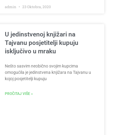
admin
23 Oktobra, 2020
U jedinstvenoj knjižari na
Tajvanu posjetitelji kupuju
isključivo u mraku
Nešto sasvim neobično svojim kupcima
omogućila je jedinstvena knjižara na Tajvanu u
kojoj posjetitelji kupuju
PROČITAJ VIŠE »