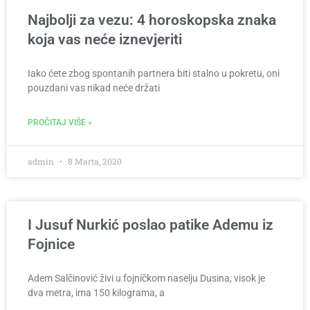
Najbolji za vezu: 4 horoskopska znaka
koja vas neće iznevjeriti
Iako ćete zbog spontanih partnera biti stalno u pokretu, oni
pouzdani vas nikad neće držati
PROČITAJ VIŠE »
admin
8 Marta, 2020
I Jusuf Nurkić poslao patike Ademu iz
Fojnice
Adem Salčinović živi u fojničkom naselju Dusina, visok je
dva metra, ima 150 kilograma, a