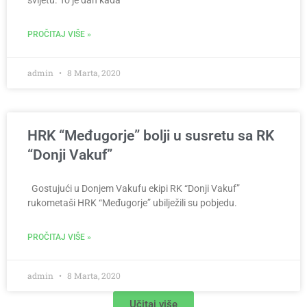
PROČITAJ VIŠE »
admin
8 Marta, 2020
HRK “Međugorje” bolji u susretu sa RK
“Donji Vakuf”
Gostujući u Donjem Vakufu ekipi RK “Donji Vakuf”
rukometaši HRK “Međugorje” ubilježili su pobjedu.
PROČITAJ VIŠE »
admin
8 Marta, 2020
Učitaj više