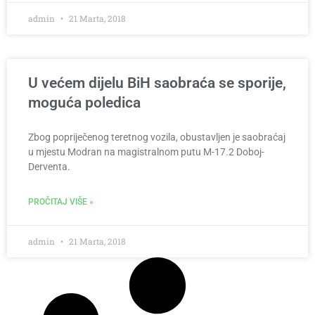
admin
21 Marta, 2018
U većem dijelu BiH saobraća se sporije,
moguća poledica
Zbog popriječenog teretnog vozila, obustavljen je saobraćaj
u mjestu Modran na magistralnom putu M-17.2 Doboj-
Derventa.
PROČITAJ VIŠE »
admin
21 Marta, 2018