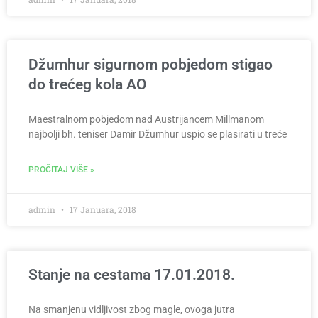
Džumhur sigurnom pobjedom stigao
do trećeg kola AO
Maestralnom pobjedom nad Austrijancem Millmanom
najbolji bh. teniser Damir Džumhur uspio se plasirati u treće
PROČITAJ VIŠE »
admin
17 Januara, 2018
Stanje na cestama 17.01.2018.
Na smanjenu vidljivost zbog magle, ovoga jutra