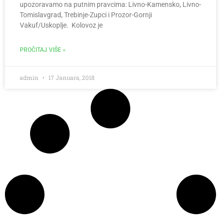
upozoravamo na putnim pravcima: Livno-Kamensko, Livno-
Tomislavgrad, Trebinje-Zupci i Prozor-Gornji
Vakuf/Uskoplje. Kolovoz je
PROČITAJ VIŠE »
admin
17 Januara, 2018