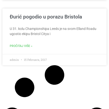
Đurić pogodio u porazu Bristola
U 31. kolu Championshipa Leeds je na svom Elland Roadu
ugostio ekipu Bristol Citya i
PROČITAJ VIŠE »
admin
15 Februara, 2017