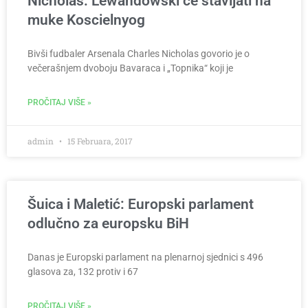
Nicholas: Lewandowski će stavljati na
muke Koscielnyog
Bivši fudbaler Arsenala Charles Nicholas govorio je o
večerašnjem dvoboju Bavaraca i „Topnika“ koji je
PROČITAJ VIŠE »
admin
15 Februara, 2017
Šuica i Maletić: Europski parlament
odlučno za europsku BiH
Danas je Europski parlament na plenarnoj sjednici s 496
glasova za, 132 protiv i 67
PROČITAJ VIŠE »