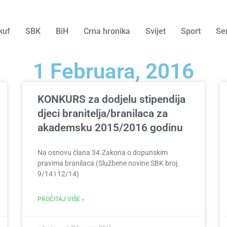
kuf
SBK
BiH
Crna hronika
Svijet
Sport
Se
1 Februara, 2016
KONKURS za dodjelu stipendija
djeci branitelja/branilaca za
akademsku 2015/2016 godinu
Na osnovu člana 34.Zakona o dopunskim
pravima branilaca (Službene novine SBK broj
9/14 i 12/14)
PROČITAJ VIŠE »