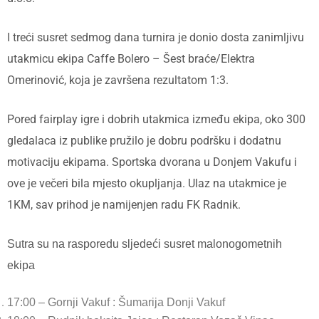
I treći susret sedmog dana turnira je donio dosta zanimljivu
utakmicu ekipa Caffe Bolero – Šest braće/Elektra
Omerinović, koja je završena rezultatom 1:3.
Pored fairplay igre i dobrih utakmica između ekipa, oko 300
gledalaca iz publike pružilo je dobru podršku i dodatnu
motivaciju ekipama. Sportska dvorana u Donjem Vakufu i
ove je večeri bila mjesto okupljanja. Ulaz na utakmice je
1KM, sav prihod je namijenjen radu FK Radnik.
Sutra su na rasporedu sljedeći susret malonogometnih
ekipa
17:00 – Gornji Vakuf : Šumarija Donji Vakuf