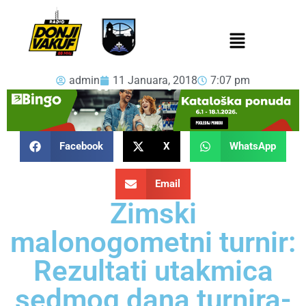
admin
11 Januara, 2018
7:07 pm
Facebook
X
WhatsApp
Email
Zimski
malonogometni turnir:
Rezultati utakmica
sedmog dana turnira-