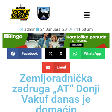
admin
24 Januara, 2017
11:58 am
Facebook
X
WhatsApp
Email
Zemljoradnička
zadruga „AT“ Donji
Vakuf danas je
domaćin