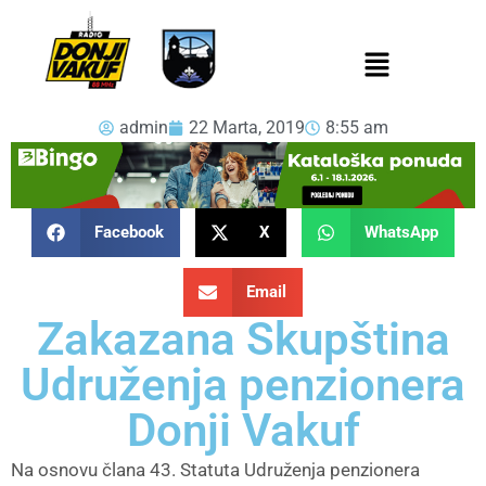
admin
22 Marta, 2019
8:55 am
Facebook
X
WhatsApp
Email
Zakazana Skupština
Udruženja penzionera
Donji Vakuf
Na osnovu člana 43. Statuta Udruženja penzionera