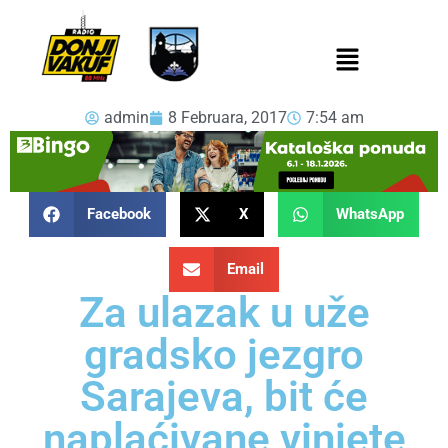
admin
8 Februara, 2017
7:54 am
Facebook
X
WhatsApp
Email
Za ulazak u uže
gradsko jezgro
Sarajeva, bit će
naplaćivane vinjete