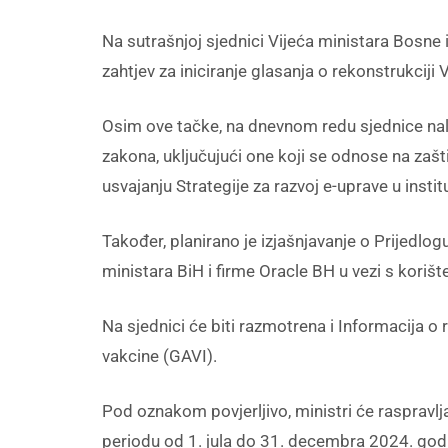
Na sutrašnjoj sjednici Vijeća ministara Bosne 
zahtjev za iniciranje glasanja o rekonstrukcij
Osim ove tačke, na dnevnom redu sjednice nal
zakona, uključujući one koji se odnose na zašti
usvajanju Strategije za razvoj e-uprave u ins
Također, planirano je izjašnjavanje o Prijedlog
ministara BiH i firme Oracle BH u vezi s koriš
Na sjednici će biti razmotrena i Informacija 
vakcine (GAVI).
Pod oznakom povjerljivo, ministri će raspravlj
periodu od 1. jula do 31. decembra 2024. god