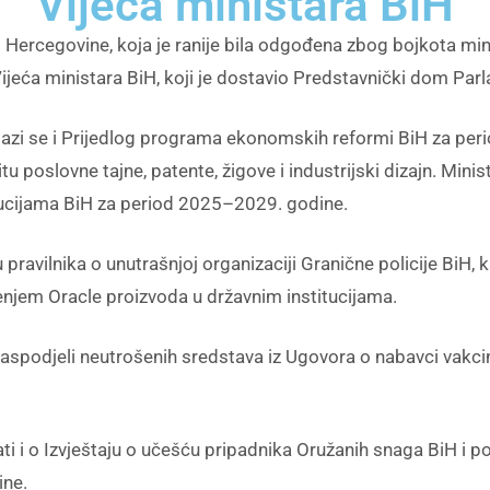
Vijeća ministara BiH
i Hercegovine, koja je ranije bila odgođena zbog bojkota min
i Vijeća ministara BiH, koji je dostavio Predstavnički dom Pa
azi se i Prijedlog programa ekonomskih reformi BiH za peri
tu poslovne tajne, patente, žigove i industrijski dizajn. Mini
titucijama BiH za period 2025–2029. godine.
u pravilnika o unutrašnjoj organizaciji Granične policije BiH
tenjem Oracle proizvoda u državnim institucijama.
o raspodjeli neutrošenih sredstava iz Ugovora o nabavci vak
ati i o Izvještaju o učešću pripadnika Oružanih snaga BiH i p
ine.