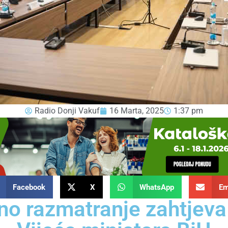
Radio Donji Vakuf
16 Marta, 2025
1:37 pm
Facebook
X
WhatsApp
Em
no razmatranje zahtjeva