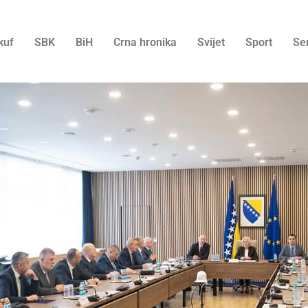
kuf
SBK
BiH
Crna hronika
Svijet
Sport
Se