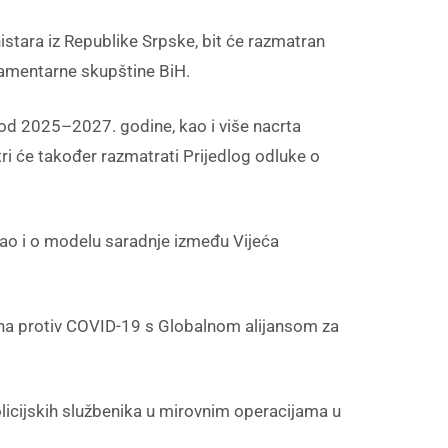
istara iz Republike Srpske, bit će razmatran
rlamentarne skupštine BiH.
od 2025–2027. godine, kao i više nacrta
stri će također razmatrati Prijedlog odluke o
, kao i o modelu saradnje između Vijeća
cina protiv COVID-19 s Globalnom alijansom za
olicijskih službenika u mirovnim operacijama u